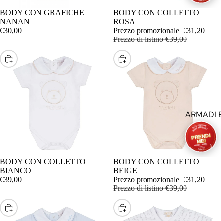
GONNE
BODY CON GRAFICHE
IN OFFERTA
BODY CON COLLETTO
GUANTI
NANAN
ROSA
€30,00
Prezzo promozionale
€31,20
INTIMO
Prezzo di listino
€39,00
JEANS
SCEGLI
SCEGLI
LEGGINS
LINEA M
MAGLIE,T
ARMADI 
MAGLION
SETTIMIN
FELPE
BOX
MANTEL
CAMERE
PAGLIAC
BODY CON COLLETTO
IN OFFERTA
BODY CON COLLETTO
BIANCO
BEIGE
ESTIVI
COMÒ
€39,00
Prezzo promozionale
€31,20
Prezzo di listino
€39,00
PAGLIAC
COPERT
INVERNA
CULLE
SCEGLI
SCEGLI
PANTALO