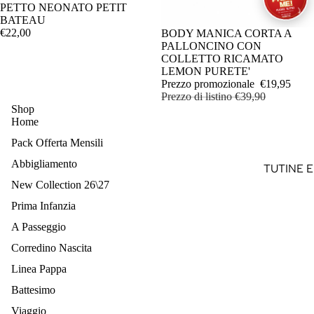
SOLE
PETTO NEONATO PETIT
BATEAU
ZAINO
€22,00
ESAURITO
BODY MANICA CORTA A
PALLONCINO CON
COLLETTO RICAMATO
LEMON PURETE'
Prezzo promozionale
€19,95
Prezzo di listino
€39,90
Shop
Home
Pack Offerta Mensili
Abbigliamento
TUTINE E
New Collection 26\27
COMPLET
LANA
Prima Infanzia
TUTINE E
A Passeggio
COMPLET
Corredino Nascita
FILO
Linea Pappa
SET IN L
Battesimo
SET IN F
Viaggio