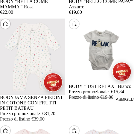
BODY "BELLA COME
BODY "BELLO COME PAPA'"
MAMMA'" Rosa
Azzurro
€22,00
€19,80
SCEGLI
SCEGLI
IN OFFERTA
BODY "JUST RELAX" Bianco
Prezzo promozionale
€15,84
Prezzo di listino
€19,80
IN OFFERTA
BODYJAMA SENZA PIEDINI
ABBIGL
IN COTONE CON FRUTTI
PETIT BATEAU
Prezzo promozionale
€31,20
Prezzo di listino
€39,00
SCEGLI
SCEGLI