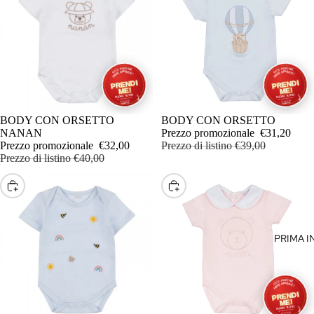
CONFEZ
REGALO
COPERTI
COTONE
COPERTI
INVERNA
IN OFFERTA
BODY CON ORSETTO
IN OFFERTA
BODY CON ORSETTO
NANAN
Prezzo promozionale
€31,20
COPRISP
Prezzo promozionale
€32,00
Prezzo di listino
€39,00
Prezzo di listino
€40,00
CULOTT
SCEGLI
SCEGLI
FASCIA
GIACCHE
VENTO
PRIMA I
GIACCHE
CAPPOTT
GILET