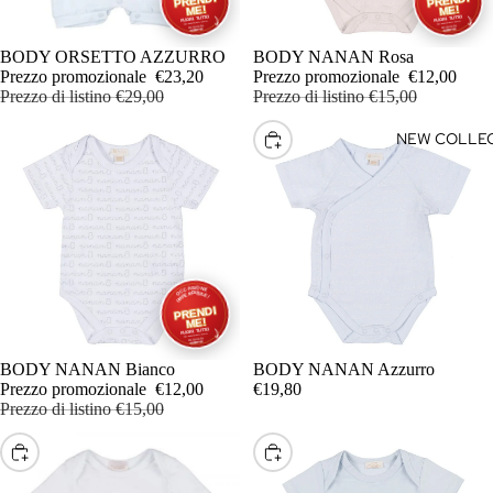
BODY
IN OFFERTA
BODY ORSETTO AZZURRO
IN OFFERTA
BODY NANAN Rosa
BRETELL
Prezzo promozionale
€23,20
Prezzo promozionale
€12,00
Prezzo di listino
€29,00
Prezzo di listino
€15,00
CAMICIE
CAPPELLI
NEW COLLEC
SCEGLI
SCIARPE
CAPPELLI
CINIGLIA
CARDIG
ESTIVI
CARDIG
INVERNA
IN OFFERTA
BODY NANAN Bianco
BODY NANAN Azzurro
AGGIUNGI
Prezzo promozionale
€12,00
€19,80
CINTURE
Prezzo di listino
€15,00
COMPLET
SCEGLI
SCEGLI
COMPLE
INVERNA