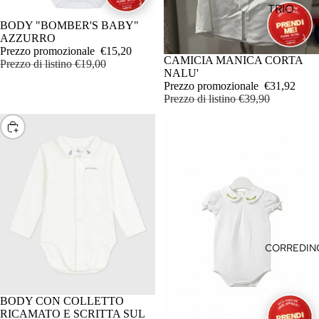
TUTONE
TRIO
VELO
IN OFFERTA
BODY "BOMBER'S BABY"
VESTITINI
DUO
CUSCINI
AZZURRO
NEONATI
Prezzo promozionale
€15,20
VESTITIN
PASSEGG
IN OFFERTA
CAMICIA MANICA CORTA
Prezzo di listino
€19,00
INVERNA
NALU'
ACCESSO
Prezzo promozionale
€31,92
COLLAN
PASSEGG
Prezzo di listino
€39,90
PAPILLO
BORSE E
SCEGLI
CRAVATT
ACCESSO
SACCA
BEAUTY
CALZINI 
CARROZZ
BABBUC
MARSUPI
FASCIE
SCARPIN
CORREDIN
STIVALET
MUSSOL
OCCHIAL
BODY CON COLLETTO
RICAMATO E SCRITTA SUL