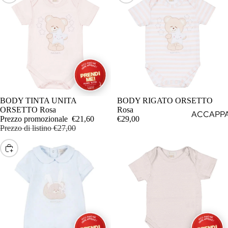
IN OFFERTA
BODY TINTA UNITA
BODY RIGATO ORSETTO
ORSETTO Rosa
Rosa
ACCAPPA
Prezzo promozionale
€21,60
€29,00
ASCIUGA
Prezzo di listino
€27,00
ABITI EST
SCEGLI
ABITI IN
BAVAGLI
BAVETTA
RICAMO
BLUSA