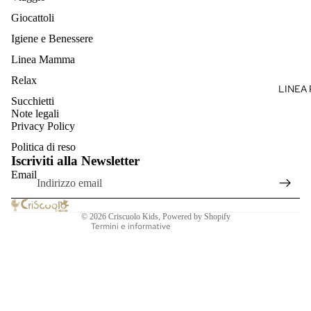
PAGLIAC
Giocattoli
FILO
Igiene e Benessere
PAGLIAC
Linea Mamma
LANA
Relax
LINEA 
COPERTI
Succhietti
Informativa sulla privacy
Note legali
FILO
Informativa sui rimborsi
Privacy Policy
COPERTI
Termini e condizioni del servizio
Politica di reso
JERSEY
Iscriviti alla Newsletter
Informativa sulle spedizioni
Email
COPERTI
Recapiti
LANA
Informativa legale
CAPPELLI
© 2026
Criscuolo Kids
, Powered by Shopify
Termini e informative
BABBUCC
FILO
CAPPELLI
BABBUCC
LANA E C