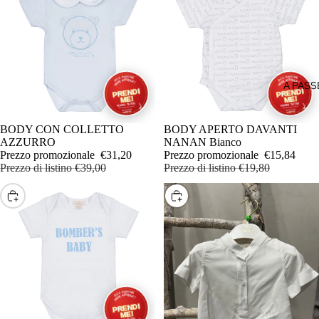
LAMPAD
PANTALO
LENZUO
PIGIAMIN
LETTINI
PIGIAMIN
LETTINI 
INVERNA
A PAS
CAMPEG
PIUMINI 
LETTINI
GIUBBINI
IN OFFERTA
BODY CON COLLETTO
IN OFFERTA
BODY APERTO DAVANTI
PORTATIL
AZZURRO
NANAN Bianco
SACCA A
Prezzo promozionale
€31,20
Prezzo promozionale
€15,84
LIBRERIE
Prezzo di listino
€39,00
Prezzo di listino
€19,80
SACCO 
LUCI NO
SALOPE
SCEGLI
SCEGLI
MATERAS
TUTINE
CUSCINI
CONTINU
PIUMONI
TUTINE E
PARACOL
TUTINE
RIDUTTO
INVERNA
LETTINO