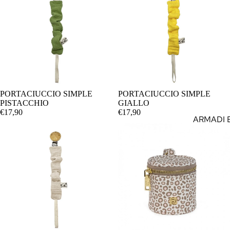
GONNE
GUANTI
INTIMO
JEANS
LEGGINS
LINEA M
PORTACIUCCIO SIMPLE
PORTACIUCCIO SIMPLE
AGGIUNGI
PISTACCHIO
GIALLO
MAGLIE,T
€17,90
€17,90
ARMADI 
MAGLION
SETTIMIN
FELPE
BOX
MANTEL
CAMERE
PAGLIAC
ESTIVI
COMÒ
PAGLIAC
COPERT
INVERNA
CULLE
PANTALO