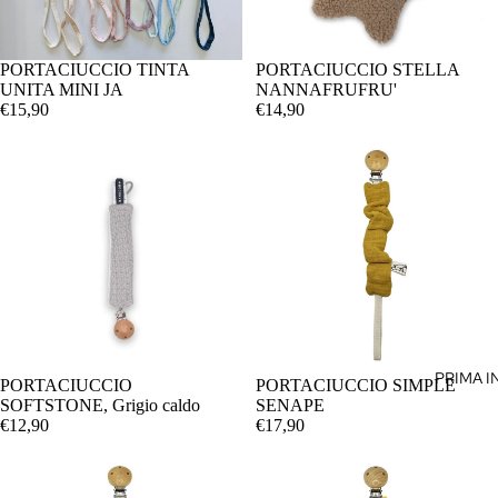
CONFEZ
REGALO
PORTACIUCCIO TINTA
PORTACIUCCIO STELLA
UNITA MINI JA
NANNAFRUFRU'
COPERTI
€15,90
€14,90
COTONE
COPERTI
INVERNA
COPRISP
CULOTT
FASCIA
GIACCHE
VENTO
PRIMA I
PORTACIUCCIO
PORTACIUCCIO SIMPLE
AGGIUNGI
GIACCHE
SOFTSTONE, Grigio caldo
SENAPE
€12,90
€17,90
CAPPOTT
GILET