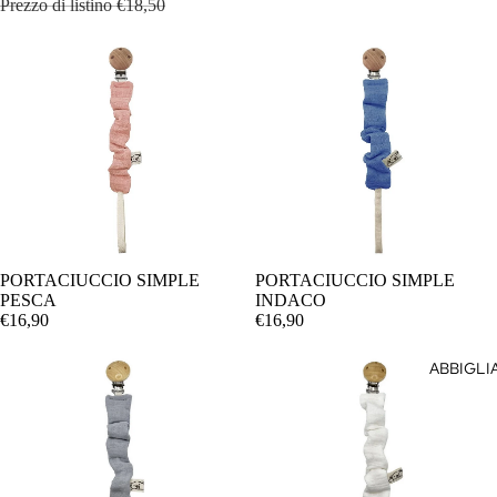
Prezzo di listino
€18,50
PORTACIUCCIO SIMPLE
PORTACIUCCIO SIMPLE
AGGIUNGI
PESCA
INDACO
€16,90
€16,90
ABBIGL