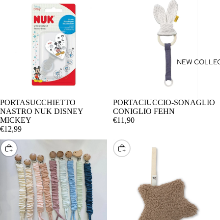
BODY
BRETELL
CAMICIE
CAPPELLI
NEW COLLEC
SCIARPE
CAPPELLI
CINIGLIA
PORTASUCCHIETTO
PORTACIUCCIO-SONAGLIO
AGGIUNGI
NASTRO NUK DISNEY
CONIGLIO FEHN
CARDIG
MICKEY
€11,90
€12,99
ESTIVI
CARDIG
SCEGLI
SCEGLI
INVERNA
CINTURE
COMPLET
COMPLE
INVERNA