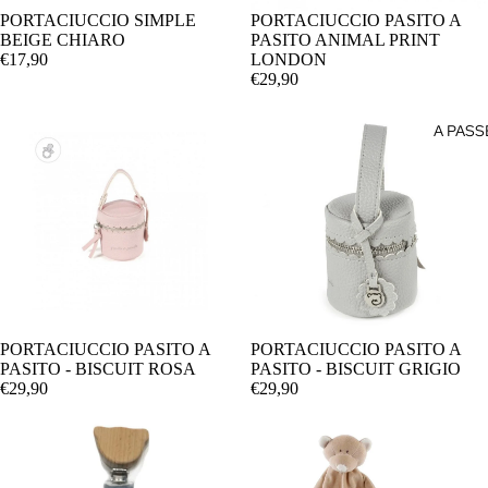
LAMPAD
PORTACIUCCIO SIMPLE
PORTACIUCCIO PASITO A
PANTALO
AGGIUNGI
BEIGE CHIARO
PASITO ANIMAL PRINT
LENZUO
€17,90
LONDON
PIGIAMIN
LETTINI
€29,90
PIGIAMIN
LETTINI 
INVERNA
A PAS
CAMPEG
PIUMINI 
LETTINI
GIUBBINI
PORTATIL
SACCA A
LIBRERIE
SACCO 
LUCI NO
SALOPE
MATERAS
TUTINE
CUSCINI
PORTACIUCCIO PASITO A
PORTACIUCCIO PASITO A
AGGIUNGI
CONTINU
PASITO - BISCUIT ROSA
PASITO - BISCUIT GRIGIO
PIUMONI
€29,90
€29,90
TUTINE E
PARACOL
TUTINE
RIDUTTO
INVERNA
LETTINO