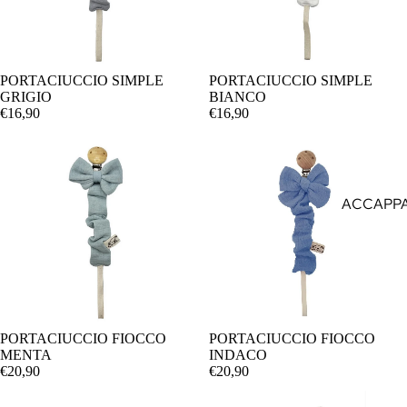
PORTACIUCCIO SIMPLE
PORTACIUCCIO SIMPLE
AGGIUNGI
GRIGIO
BIANCO
€16,90
€16,90
ACCAPPA
ASCIUGA
ABITI EST
ABITI IN
BAVAGLI
PORTACIUCCIO FIOCCO
PORTACIUCCIO FIOCCO
BAVETTA
AGGIUNGI
MENTA
INDACO
RICAMO
€20,90
€20,90
BLUSA