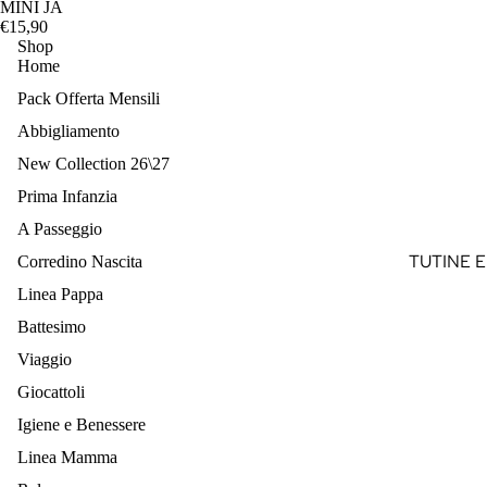
SOLE
MINI JA
€15,90
ZAINO
Shop
Home
Pack Offerta Mensili
Abbigliamento
New Collection 26\27
Prima Infanzia
A Passeggio
TUTINE E
Corredino Nascita
COMPLET
Linea Pappa
LANA
Battesimo
TUTINE E
Viaggio
COMPLET
Giocattoli
FILO
Igiene e Benessere
SET IN L
Linea Mamma
SET IN F