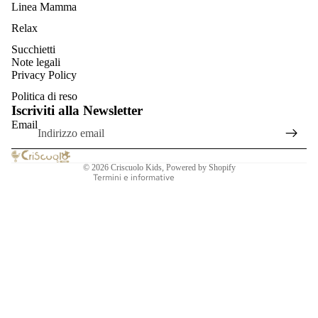
Linea Mamma
Relax
Succhietti
Informativa sulla privacy
Note legali
Informativa sui rimborsi
Privacy Policy
Termini e condizioni del servizio
Politica di reso
Iscriviti alla Newsletter
Informativa sulle spedizioni
Email
Recapiti
Informativa legale
© 2026
Criscuolo Kids
, Powered by Shopify
Termini e informative