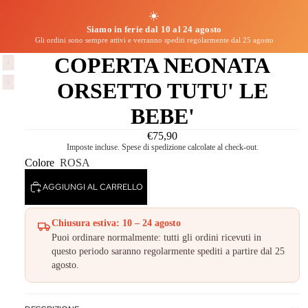
☀️
Siamo in ferie dal 10 al 24 agosto
Gli ordini sono sempre attivi e verranno spediti regolarmente dal 25 agosto
COPERTA NEONATA
ORSETTO TUTU' LE
BEBE'
€75,90
Imposte incluse. Spese di spedizione calcolate al check-out.
Colore
ROSA
AGGIUNGI AL CARRELLO
Chiusura estiva: 10 – 24 agosto
Puoi ordinare normalmente: tutti gli ordini ricevuti in
questo periodo saranno regolarmente spediti a partire dal 25
agosto.