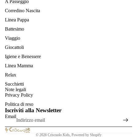
A Passeggio
Corredino Nascita
Linea Pappa
Battesimo
Viaggio
Giocattoli
Igiene e Benessere
Linea Mamma
Relax
Succhietti
Informativa sulla privacy
Note legali
Informativa sui rimborsi
Privacy Policy
Termini e condizioni del servizio
Politica di reso
Iscriviti alla Newsletter
Informativa sulle spedizioni
Email
Recapiti
Informativa legale
© 2026
Criscuolo Kids
, Powered by Shopify