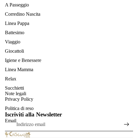
A Passeggio
Corredino Nascita
Linea Pappa
Battesimo
Viaggio
Giocattoli
Igiene e Benessere
Linea Mamma
Relax
Succhietti
Informativa sulla privacy
Note legali
Informativa sui rimborsi
Privacy Policy
Termini e condizioni del servizio
Politica di reso
Iscriviti alla Newsletter
Informativa sulle spedizioni
Email
Recapiti
Informativa legale