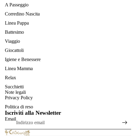
A Passeggio
Corredino Nascita
Linea Pappa
Battesimo
Viaggio
Giocattoli
Igiene e Benessere
Linea Mamma
Relax
Succhietti
Informativa sulla privacy
Note legali
Informativa sui rimborsi
Privacy Policy
Termini e condizioni del servizio
Politica di reso
Iscriviti alla Newsletter
Informativa sulle spedizioni
Email
Recapiti
Informativa legale