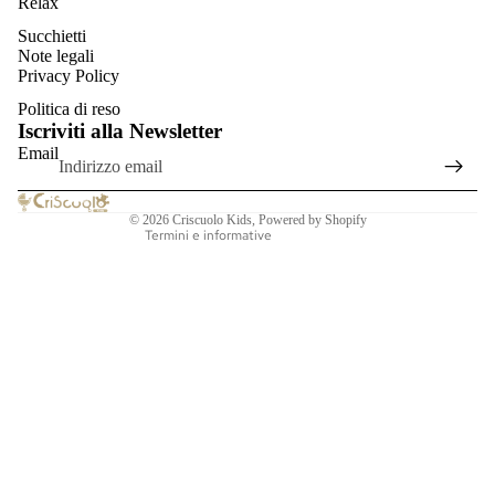
Relax
Succhietti
Informativa sulla privacy
Note legali
Informativa sui rimborsi
Privacy Policy
Termini e condizioni del servizio
Politica di reso
Iscriviti alla Newsletter
Informativa sulle spedizioni
Email
Recapiti
Informativa legale
© 2026
Criscuolo Kids
, Powered by Shopify
Termini e informative