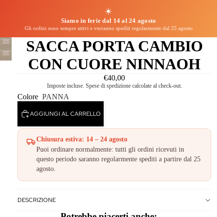
☀️
Siamo in ferie dal 14 al 24 agosto
Gli ordini sono sempre attivi e verranno spediti regolarmente dal 25 agosto
SACCA PORTA CAMBIO
CON CUORE NINNAOH
€40,00
Imposte incluse. Spese di spedizione calcolate al check-out.
Colore
PANNA
AGGIUNGI AL CARRELLO
Chiusura estiva: 14 – 24 agosto
Puoi ordinare normalmente: tutti gli ordini ricevuti in
questo periodo saranno regolarmente spediti a partire dal 25
agosto.
DESCRIZIONE
Potrebbe piacerti anche: